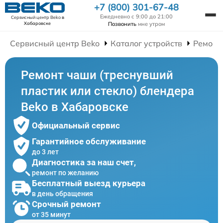
+7 (800) 301-67-48
Ежедневно с 9:00 до 21:00
Сервисный центр Beko
в
Позвонить
мне утром
Хабаровске
Сервисный центр Beko
Каталог устройств
Ремонт
Ремонт чаши (треснувший
пластик или стекло) блендера
Beko в Хабаровске
Официальный сервис
Гарантийное обслуживание
до 3 лет
Диагностика за наш счет,
ремонт по желанию
Бесплатный выезд курьера
в день обращения
Срочный ремонт
от 35 минут