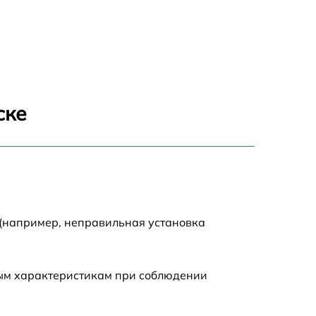
1550 р
1200 р
1100 р
ске
750 р
1100 р
1200 р
 (например, неправильная установка
900 р
ным характеристикам при соблюдении
600 р