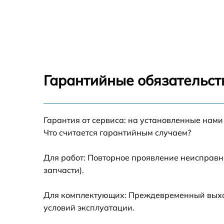
Замена вентилятора Beko CM 58201
Замена ТЭН Beko CM 58201
Замена таймера Beko CM 58201
Гарантийные обязательст
Ремонт электропроводки Beko CM 58201
Ремонт конфорки с расширением Beko CM
Гарантия от сервиса: на установленные нами
58201
Что считается гарантийным случаем?
Ремонт клеммной коробки Beko CM 58201
Для работ: Повторное проявление неисправн
запчасти).
Замена конфорки керамической плиты Bek
CM 58201
Для комплектующих: Преждевременный выход 
Ремонт чугунной конфорки Beko CM 58201
условий эксплуатации.