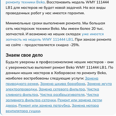
ремонту техники Beko
. Восстановить модель WMY 111444
LB1 для мастеров не будет новой задачей. На все виды
проведенных работ у нас имеется гарантия.
Минимальные сроки выполнения ремонта. Мы большая
сеть мастерских техники Beko. Мы имеем более 20 тыс.
запчастей. И возможно на наших складах
уже имеется
запчасть на модель WMY 111444 LB1
. При заказе ремонта
на сайте - предоставляется скидка -25%.
Знаем свое дело
Будьте уверены в профессионализме наших мастеров - они
с уверенностью выполнят ремонт Beko WMY 111444 LB1. По
данным наших мастеров в Хабаровске по ремонту Beko,
наиболее востребованы следующие услуги:
Замена
приводного ремня
,
Замена шкива барабана
,
Замена жгута
электропроводки
,
Замена сетевого фильтра
,
Чистка
сливного фильтра
,
Чистка разбрызгивателя
,
Чистка
заливного фильтра-сеточки
,
Ремонт или замена петли
двери
,
Ремонт или замена патрубка
,
Замена мотора
вентилятора сушки
.