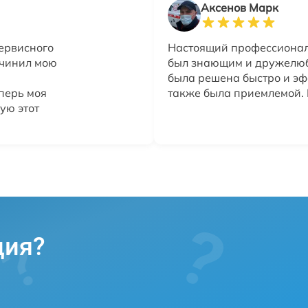
Аксенов Марк
сервисного
Настоящий профессионали
очинил мою
был знающим и дружелюб
была решена быстро и эф
перь моя
также была приемлемой. 
ую этот
ция?