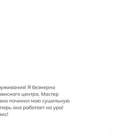
луживания! Я безмерно
рвисного центра. Мастер
ивно починил мою сушильную
еперь она работает на ура!
вис!